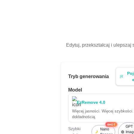
Edytuj, przekształcaj i ulepsza
Po
Tryb generowania
Model
EzRemove 4.0
Więcej jasności. Więcej szybkośc
dokładnością.
HOT
GPT
Szybki
Nano
Imag