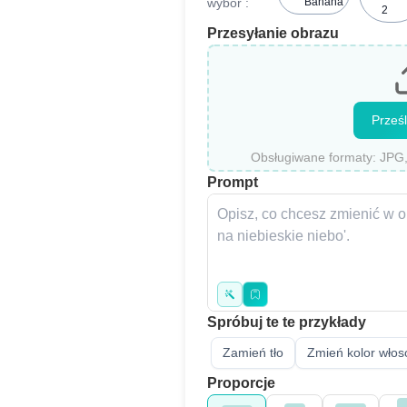
wybór :
Banana
2
Przesyłanie obrazu
Prześl
Obsługiwane formaty: JPG
Prompt
Spróbuj te te przykłady
Zamień tło
Zmień kolor wło
Proporcje