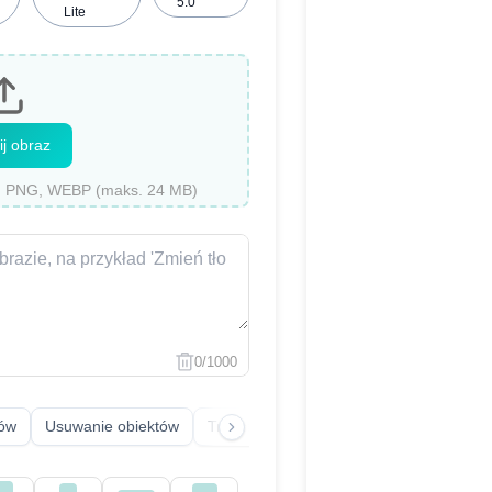
5.0
Lite
ij obraz
, PNG, WEBP (maks. 24 MB)
0/1000
sów
Usuwanie obiektów
Transfer stylu
Przywracanie starych z