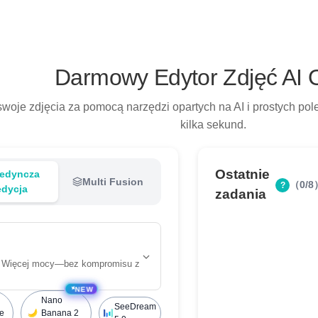
Darmowy Edytor Zdjęć AI 
j swoje zdjęcia za pomocą narzędzi opartych na AI i prostych 
kilka sekund.
Ostatnie
jedyncza
Multi Fusion
（0/8
?
edycja
zadania
i. Więcej mocy—bez kompromisu z
✦
NEW
Nano
SeeDream
e
Banana 2