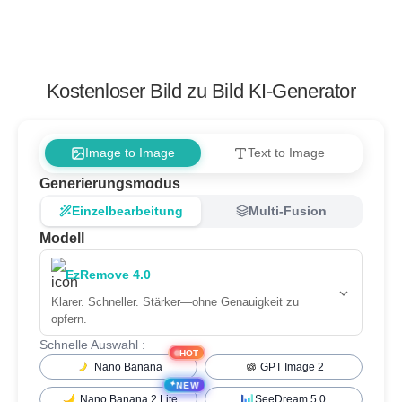
Kostenloser Bild zu Bild KI-Generator
Image to Image
Text to Image
Generierungsmodus
Einzelbearbeitung
Multi-Fusion
Modell
EzRemove 4.0
Klarer. Schneller. Stärker—ohne Genauigkeit zu
opfern.
Schnelle Auswahl :
HOT
Nano Banana
GPT Image 2
✦
NEW
Nano Banana 2 Lite
SeeDream 5.0