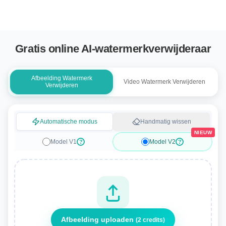
Gratis online AI-watermerkverwijderaar
Afbeelding Watermerk
Video Watermerk Verwijderen
Verwijderen
Automatische modus
Handmatig wissen
NIEUW
Model V1
Model V2
?
?
Afbeelding uploaden
(2 credits)