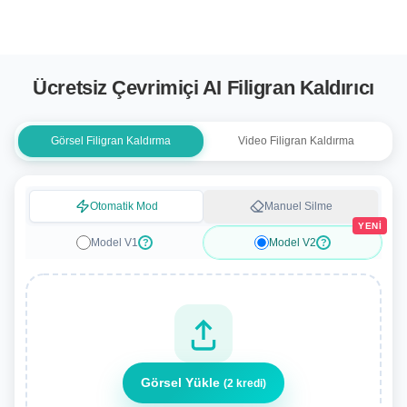
Ücretsiz Çevrimiçi AI Filigran Kaldırıcı
Görsel Filigran Kaldırma
Video Filigran Kaldırma
Otomatik Mod
Manuel Silme
YENİ
Model V1
Model V2
?
?
Görsel Yükle
(2 kredi)