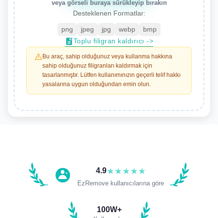
veya görseli buraya sürükleyip bırakın
Desteklenen Formatlar:
png
jpeg
jpg
webp
bmp
toplu filigran kaldırıcı ->
+
Bu araç, sahip olduğunuz veya kullanma hakkına
sahip olduğunuz filigranları kaldırmak için
tasarlanmıştır. Lütfen kullanımınızın geçerli telif hakkı
yasalarına uygun olduğundan emin olun.
4.9
EzRemove kullanıcılarına göre
100W+