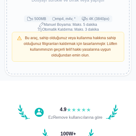
Dosyayı sürükle ve bırak veya yapıştır
≤ 500MB
mp4, m4v, *
≤ 4K (3840px)
Manuel Boyama: Maks. 5 dakika
Otomatik Kaldırma: Maks. 3 dakika
Bu araç, sahip olduğunuz veya kullanma hakkına sahip
olduğunuz filigranları kaldırmak için tasarlanmıştır. Lütfen
kullanımınızın geçerli telif hakkı yasalarına uygun
olduğundan emin olun.
4.9
Öğretici
EzRemove kullanıcılarına göre
100W+