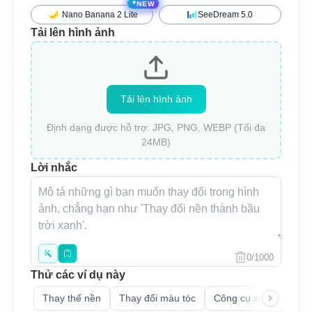
✦
NEW
Nano Banana 2 Lite
SeeDream 5.0
Tải lên hình ảnh
Tải lên hình ảnh
Định dạng được hỗ trợ: JPG, PNG, WEBP (Tối đa
24MB)
Lời nhắc
0/1000
Thử các ví dụ này
Thay thế nền
Thay đổi màu tóc
Công cụ xóa đối tượn