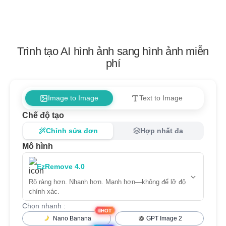
Trình tạo AI hình ảnh sang hình ảnh miễn
phí
Image to Image
Text to Image
Chế độ tạo
Chỉnh sửa đơn
Hợp nhất đa
Mô hình
EzRemove 4.0
Rõ ràng hơn. Nhanh hơn. Mạnh hơn—không để lỡ độ
chính xác.
Chọn nhanh :
HOT
Nano Banana
GPT Image 2