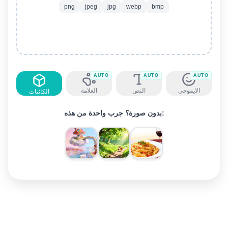
png
jpeg
jpg
webp
bmp
AUTO
AUTO
AUTO
الايموجي
النص
العلامة
الكائنات
بدون صورة؟ جرب واحدة من هذه: