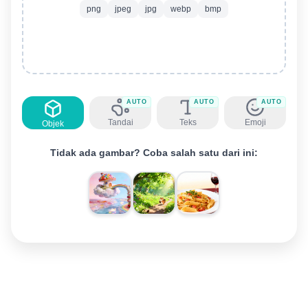
png
jpeg
jpg
webp
bmp
AUTO
AUTO
AUTO
Tandai
Teks
Emoji
Objek
Tidak ada gambar? Coba salah satu dari ini: