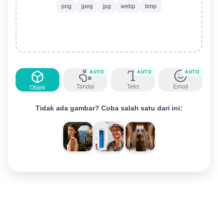
png
jpeg
jpg
webp
bmp
AUTO
AUTO
AUTO
Tandai
Teks
Emoji
Objek
Tidak ada gambar? Coba salah satu dari ini: