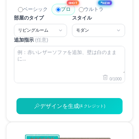
✦
NEW
HOT
ベーシック
プロ
ウルトラ
部屋のタイプ
スタイル
リビングルーム
モダン
追加指示
(任意)
0/1000
デザインを生成
(4 クレジット)