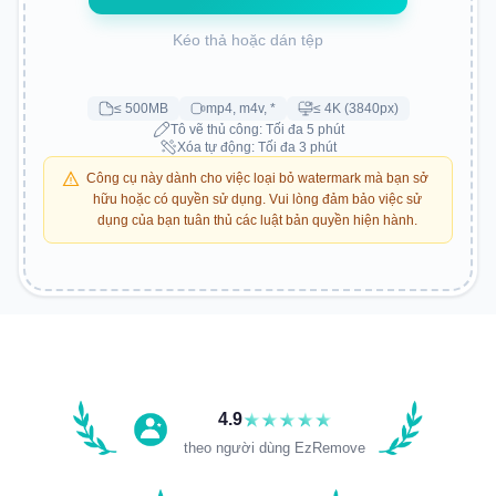
Kéo thả hoặc dán tệp
≤ 500MB
mp4, m4v, *
≤ 4K (3840px)
Tô vẽ thủ công: Tối đa 5 phút
Xóa tự động: Tối đa 3 phút
Công cụ này dành cho việc loại bỏ watermark mà bạn sở
hữu hoặc có quyền sử dụng. Vui lòng đảm bảo việc sử
dụng của bạn tuân thủ các luật bản quyền hiện hành.
Hướng dẫn
4.9
theo người dùng EzRemove