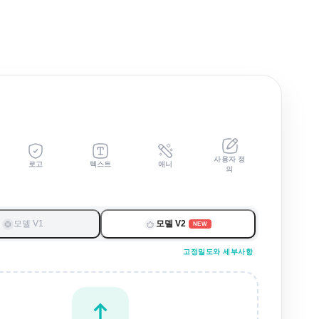
사용자 정
로고
텍스트
애니
의
모델 V1
모델 V2
NEW
고정밀도와 세부사항