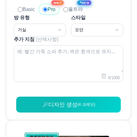
✦
NEW
HOT
울트라
Basic
Pro
방 유형
스타일
거실
모던
추가 지침
(선택사항)
0/1000
디자인 생성
(4 크레딧)