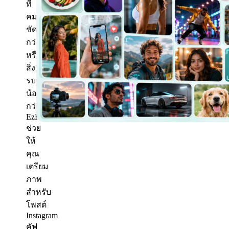
ที่
คม
ชัด
กว่า
หรือ
สิ่ง
รบกวน
น้อย
กว่า
EzRemove
ช่วย
ให้
คุณ
เตรียม
ภาพ
สำหรับ
โพสต์
Instagram
คัฟ