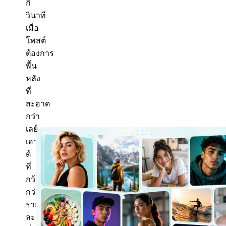
กี่
วินาที
เมื่อ
โพสต์
ต้องการ
พื้น
หลัง
ที่
สะอาด
กว่า
เลย์
เอา
ต์
ที่
กว้าง
กว่า
ราย
ละเอียด