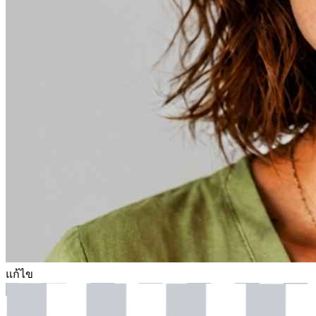
แก้ไข