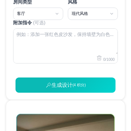
房间类型
风格
客厅
现代风格
附加指令
(可选)
0/1000
生成设计
(4 积分)