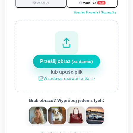
Model V1
Model V2
NEW
Wysoka Precyzja i Szczegóły
Prześlij obraz
(za darmo)
lub upuść plik
wsadowe usuwanie tła ->
Brak obrazu? Wypróbuj jeden z tych: