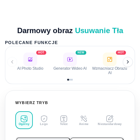
Darmowy obraz
Usuwanie Tła
POLECANE FUNKCJE
HOT
NEW
HOT
AI Photo Studio
Generator Wideo AI
Wzmacniacz Obrazu
AI
WYBIERZ TRYB
Ogólny
Logo
Tekst
Anime
Niestandardowy